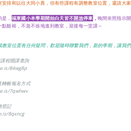
室安排和以往大同小異，但有些課程有調整教室位置，還請大
的是，
福東國小本學期開始
白天皆
不開放
停車
，
晚間依照指示
一點餘裕，不急不徐地進到教室，迎接每一堂課～
或教室位置有任何疑問，歡迎隨時聯繫我們，新的學期，讓我
春季課程開課查詢
se.is/84wg8p
及轉帳報名方式
se.is/7qwhwv
旁聽登記
e.is/8qxncg