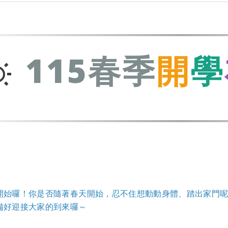
115春季
開
學
：
開始囉！你是否隨著春天開始，忍不住想動動身體、踏出家門
備好迎接大家的到來囉～