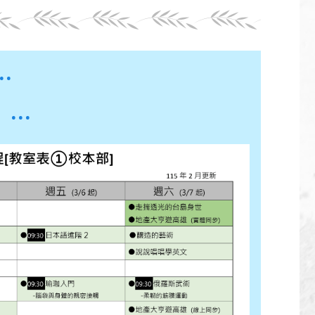
..
...