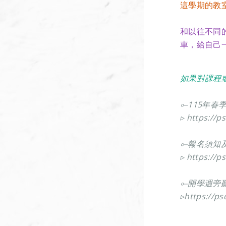
這學期的教
和以往不同
車，給自己
如果對課程
⟜115年
▹
https://p
⟜報名須知
▹
https://p
⟜
開學週
▹
https://ps