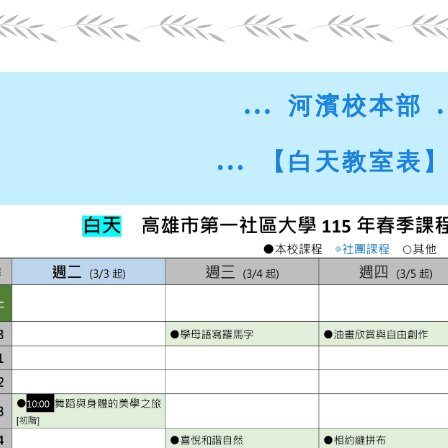
... 河濱校本部
.
...
【白天教室表】 