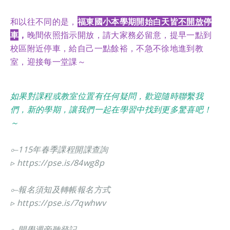
和以往不同的是，
福東國小本學期開始
白天皆
不開放
停
車
，
晚間依照指示開放
，
請大家務必留意，提早一點到
校區附近停車，給自己一點餘裕，不急不徐地進到教
室，迎接每一堂課～
如果對課程或教室位置有任何疑問，歡迎隨時聯繫我
們，新的學期，讓我們一起在學習中找到更多驚喜吧！
～
⟜115年春季課程開課查詢
▹
https://pse.is/84wg8p
⟜報名須知及轉帳報名方式
▹
https://pse.is/7qwhwv
⟜
開學週旁聽登記