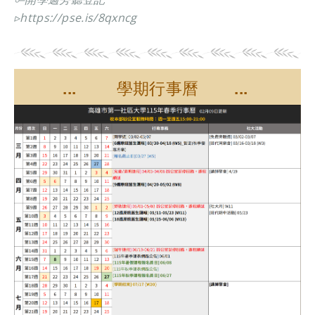
▹
https://pse.is/8qxncg
... 學期行事曆 ...