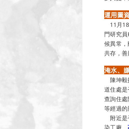
運用圖
11月1
門研究員
候異常，
共存，善
淹水、
陳坤毅提
道住處是
查詢住處
等經過的
附近是
染工廠、