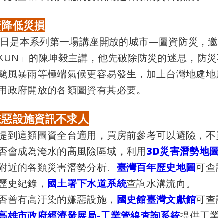
資降低災損
8日是本系列第一場講座開放的城市—圖資防災，
KUN」的陳坤毅主講，他先破除防災的迷思，防
颱風暴雨等極端氣候更容易發生，加上台灣地處地
用政府開放的各類圖資有其必要。
嫌惡設施資訊不求人
到這類圖資全台適用，買房前參考可以避險，不
否會成為淹水的高風險區域，利用
3D災害潛勢地
附近的各類災害潛勢分析、
臺灣百年歷史地圖
可查
歷史紀錄，
國土署下水道系統
查詢水溝流向。
否曾有高汙染的嫌惡設施，
國史館臺灣文獻館
可查
高雄市政府經濟發展局-工業管線查詢系統
提供工