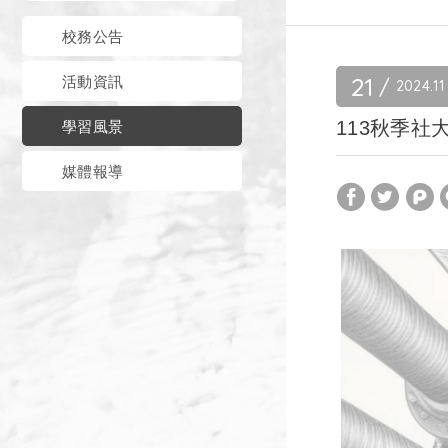
校務公告
21
活動資訊
2024
11
113秋季社
學習風景
媒體報導