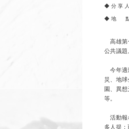
◆ 分 享
◆ 地 
高雄第一
公共議題
今年適逢
災、地球
園、異想
等。
活動報名
多人提；