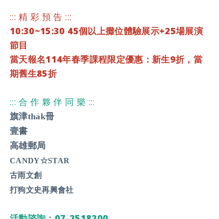
::: 精 彩 預 告 :::
10:30~15:30 45個以上
攤位
體驗展示+25場展演
節目
當天報名114年春季課程限定優惠：
新生9折，當
期舊生85折
::: 合 作 夥 伴 同 樂 :::
旗津tha̍k冊
壹書
高雄郵局
CANDY☆STAR
古雨文創
打狗文史再興會社
活動諮詢：07-2518200