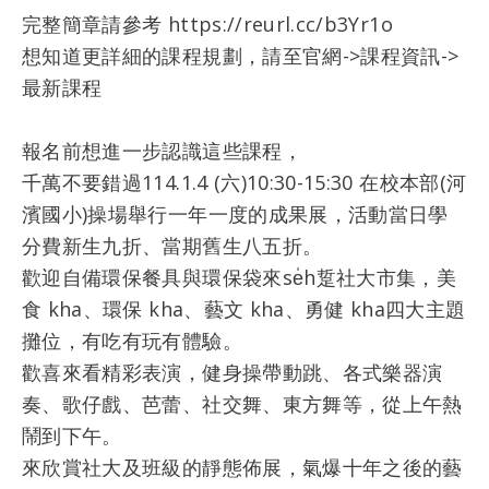
完整簡章請參考
https://reurl.cc/b3Yr1o
想知道更詳細的課程規劃，請至官網
->課程資訊->
最新課程
報名前想進一步認識這些課程，
千萬不要錯過114.1.4 (六)10:30-15:30 在校本部(河
濱國小)操場舉行一年一度的成果展，活動當日學
分費新生九折、當期舊生八五折。
歡迎自備環保餐具與環保袋來se̍h踅社大市集，美
食 kha、環保 kha、藝文 kha、勇健 kha四大主題
攤位，有吃有玩有體驗。
歡喜來看精彩表演，健身操帶動跳、各式樂器演
奏、歌仔戲、芭蕾、社交舞、東方舞等，從上午熱
鬧到下午。
來欣賞社大及班級的靜態佈展，氣爆十年之後的藝