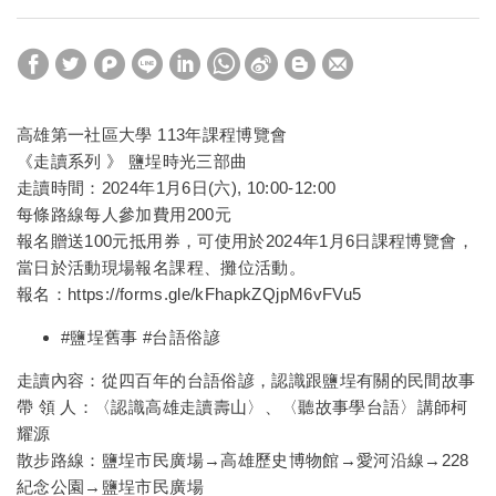
高雄第一社區大學 113年課程博覽會
《走讀系列 》 鹽埕時光三部曲
走讀時間：2024年1月6日(六), 10:00-12:00
每條路線每人參加費用200元
報名贈送100元抵用券，可使用於2024年1月6日課程博覽會，
當日於活動現場報名課程、攤位活動。
報名：
https://forms.gle/kFhapkZQjpM6vFVu5
#鹽埕舊事
#台語俗諺
走讀內容：從四百年的台語俗諺，認識跟鹽埕有關的民間故事
帶 領 人：〈認識高雄走讀壽山〉、〈聽故事學台語〉講師柯
耀源
散步路線：鹽埕市民廣場→高雄歷史博物館→愛河沿線→228
紀念公園→鹽埕市民廣場