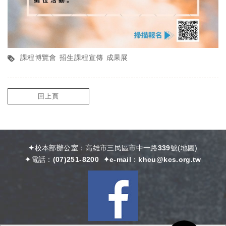
課程博覽會
招生課程宣傳
成果展
回上頁
✦校本部辦公室：高雄市三民區市中一路339號
(
地圖)
✦電話：
(07)251-8200
✦e-mail：
khcu@kcs.org.tw