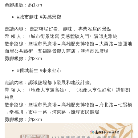
勇腳級數：約1km
#城市趣味
#美感景觀
走讀內容： 走訪鹽埕好看、趣味 、專業私房的景點
帶 領 人：〈城市街景速寫 美感體驗入門〉講師史雅純
散步路線：鹽埕市民廣場→高雄歷史博物館→大勇路→捷運地
面層公共藝術→五福路景觀與商店→鹽埕市民廣場
勇腳級數：約2km
#舊城新生
#未來都市
走讀內容：認識鹽埕都市發展和建設計畫。
帶 領 人：〈地產大亨遊高雄〉、〈地產大亨住好宅〉講師劉
柏良
散步路線：鹽埕市民廣場→高雄歷史博物館→府北路→七賢橋
→幸福川→市中一路→河東路→鹽埕市民廣場
勇腳級數：約3km