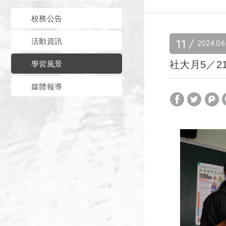
校務公告
11
活動資訊
2024
06
社大月5／
學習風景
媒體報導