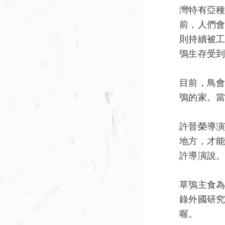
灣特有亞
前，人們
則持續被
鴞生存受
目前，鳥
鴞的家。
許晉榮導
地方，才
許導演說
草鴞主食為
錄外國研
喔。