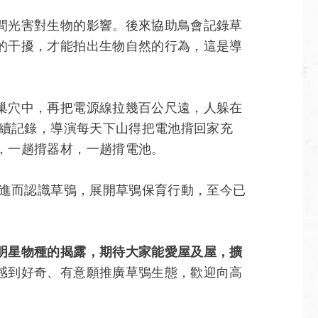
間光害對生物的影響。後來協助鳥會記錄草
的干擾，才能拍出生物自然的行為，這是導
巢穴中，再把電源線拉幾百公尺遠，人躲在
持續記錄，導演每天下山得把電池揹回家充
，一趟揹器材，一趟揹電池。
，進而認識草鴞，展開草鴞保育行動，至今已
明星物種的揭露，期待大家能愛屋及屋，擴
感到好奇、有意願推廣草鴞生態，歡迎向高