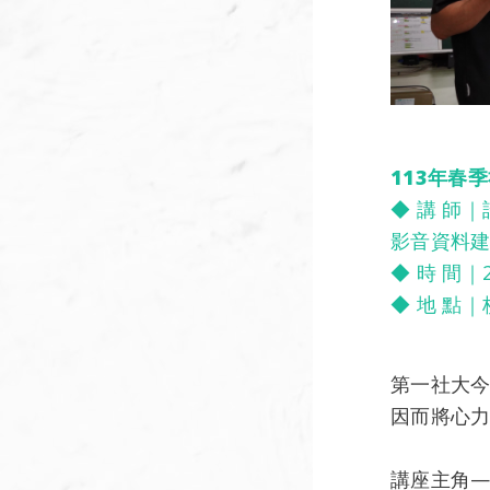
113年春
◆ 講 師
影音資料建
◆ 時 間｜2
◆ 地 點
第一社大今
因而將心
講座主角