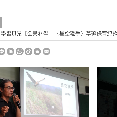
21學習風景【公民科學—〈星空獵手〉草鴞保育紀