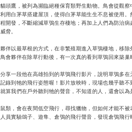
種貓頭鷹，被列為瀕臨絕種保育類野生動物。鳥會從觀察
會利用白茅草搭建屋頂，使得白茅草能生生不息被使用。
工程開發，不斷縮減草鴞生存棲地；再加上人們為防治病
到威脅。
會夥伴以最草根的方式，在非繁殖期進入草鴞棲地，移除
當鳥會夥伴在除草行動後，有一次真的看到草鴞回來築巢
演分享一段他在高雄拍到的草鴞飛行影片，說明草鴞多在
能記錄到牠的飛行姿態喔！影片放映時，現場也幾乎聽不
。就算我們在戶外聽到牠的聲音，不知道的人，還會以為
鼠類，會在夜間低空飛行，尋找獵物，但如何才能不被老
究人員實驗鴿子、遊隼、倉鴞的飛行聲音，發現倉鴞飛行