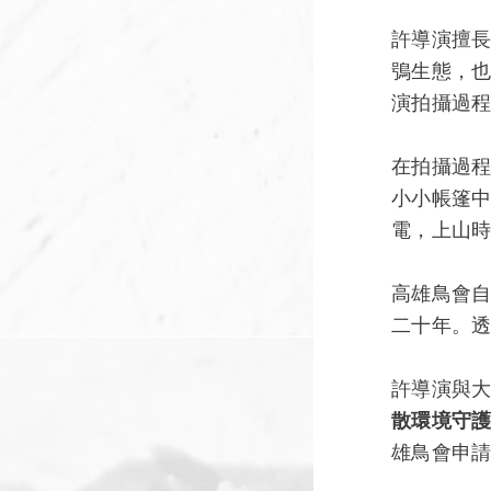
許導演擅
鴞生態，
演拍攝過
在拍攝過
小小帳篷中
電，上山
高雄鳥會自
二十年。
許導演與
散環境守
雄鳥會申