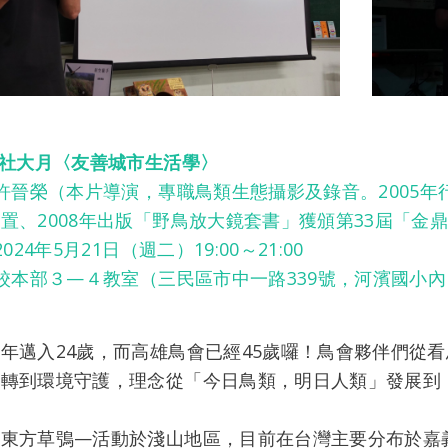
季社大月〈友善城市生活學〉
｜許晉榮（本片導演，專職鳥類生態攝影及錄音。2005
置、2008年出版「野鳥放大鏡套書」獲頒第33屆「金
024年5月21日（週二）19:00～21:00
｜校本部３—４教室（三民區市中一路339號，河濱國小
年邁入24歲，而高雄鳥會已經45歲囉！鳥會夥伴們從
力轉到環境守護，理念從「今日鳥類，明日人類」發展到
—東方草鴞—活動於淺山地區，目前在台灣主要分布於嘉