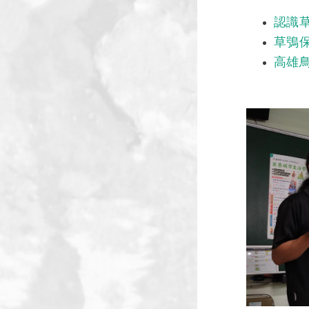
認識
草鴞
高雄