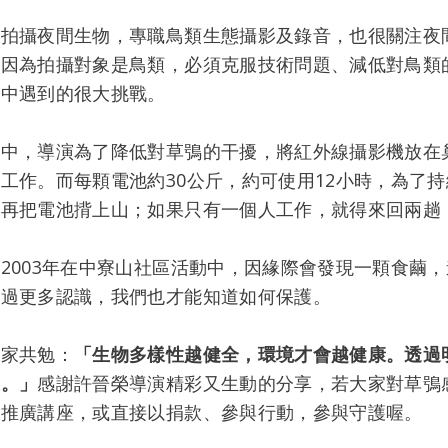
長拍攝夜間生物，專職鳥類生態攝影及錄音，也很關注夜
也因為拍攝對象是鳥類，必須克服技術問題、減低對鳥類
程中遇到的很大挑戰。
程中，導演為了降低對草鴞的干擾，將紅外線攝影機放在
工作。而每顆電池約30公斤，約可使用12小時，為了
時再把電池揹上山；如果只有一個人工作，就得來回兩趟
2003年在中寮山社區活動中，因緣際會發現一顆食繭
透過更多認識，我們也才能知道如何保護。
大家共勉：
「生物多樣性越健全，環境才會越健康。透過
護。」
感謝許晉榮導演精彩又生動的分享，若大家對草鴞
請推廣講座，或直接以捐款、參與行動，參與守護喔。