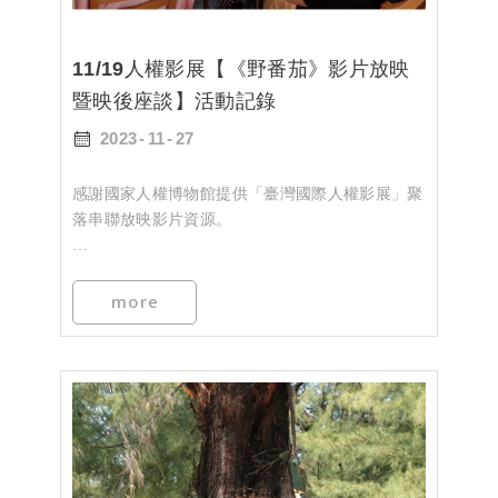
11/19人權影展【《野番茄》影片放映
暨映後座談】活動記錄
2023
11
27
感謝國家人權博物館提供「臺灣國際人權影展」聚
落串聯放映影片資源。
《野番茄》場次特別安排在旗津tha̍k冊，結合店內
長期設有二二八和台籍老兵主題書區，加上映後講
more
師—蔡宗宏—現任職於高雄市關懷台籍老兵文化協
會，工作地點就在旗津區「戰爭與和平紀念公園主
題館」，此外，宗宏老師的另一個身份，是冊店
LOGO的設計暨篆刻師喔～
回到《野番茄》紀錄片，影片敘事方式很特別，只
看簡介以為是以爬梳歷史為主軸，然而，導演以當