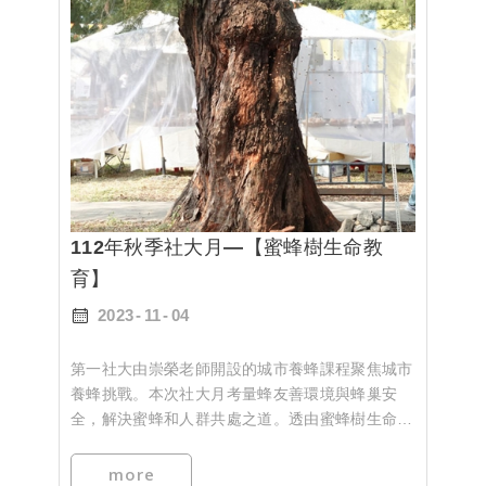
年曾經參與二戰、和雙親在二二八事件中離世的孩
子，如今已七十多歲的長輩為拍攝對象，述說他們
孩堤時期如何思考自己的家庭、如何長大成人的記
憶，是被留下來的人的歷史。
全片沒有交織緊密的人物訪談與背景介紹，時間在
拍攝對象們一句一句口述之間經過。影片中穿插留
白的風景和環境音，讓觀者感受他們的環境。口述
時，沒有呈現說話者的名字，而將名單統一列在片
尾，添增影像敘事的真實感和詩意，不過，也比較
112年秋季社大月—【蜜蜂樹生命教
容易讓人感到沉悶。
育】
映後座談中，蔡宗宏講師補充，這部片原本是高雄
2023
11
04
電影館請導演拍攝「雄中自衛隊 」主題，但在開
拍後，感覺素材厚度不夠，因而聯繫台籍老兵協
第一社大由崇榮老師開設的城市養蜂課程聚焦城市
會，推荐受訪對象，增加拍攝台籍日本兵和二二八
養蜂挑戰。本次社大月考量蜂友善環境與蜂巢安
的人物故事，而宗宏講師也因為工作關係，曾經接
全，解決蜜蜂和人群共處之道。透由蜜蜂樹生命樹
觸片中的受訪者，簡潔補充每位受訪對象的背景，
教育的導覽活動中，分享蜜蜂生態、城市養蜂知
以及他們的現況。
識。民眾透過導覽，了解蜜蜂行為，感受大自然的
more