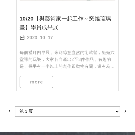
10/20【與藝術家一起工作～窯燒琉璃
畫】學員成果展
2023
10
17
每個禮拜四早晨，來到綠意盎然的衛武營，短短六
堂課的玩樂，大家各自產出2至3件作品；有趣的
是，幾乎有一半以上的創作跟動物有關，還有為家
人、心愛的另一半，以及自己作畫！
歡迎來欣賞這些童趣、可愛、美麗的琉璃畫
more